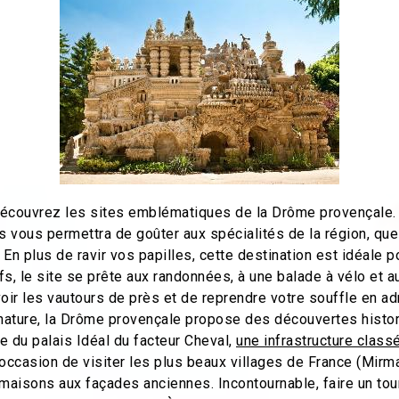
 découvrez les sites emblématiques de la Drôme provençale. 
vous permettra de goûter aux spécialités de la région, que 
e. En plus de ravir vos papilles, cette destination est idéale 
ifs, le site se prête aux randonnées, à une balade à vélo et 
oir les vautours de près et de reprendre votre souffle en a
 nature, la Drôme provençale propose des découvertes histo
te du palais Idéal du facteur Cheval,
une infrastructure clas
’occasion de visiter les plus beaux villages de France (Mir
s maisons aux façades anciennes. Incontournable, faire un to