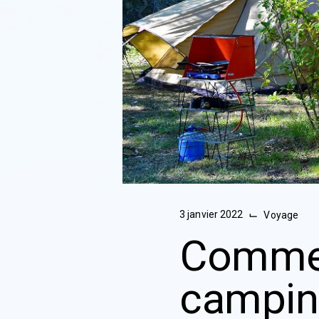
⌙
3 janvier 2022
Voyage
Commen
campin