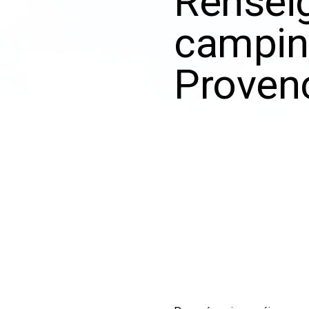
Renseig
campin
Proven