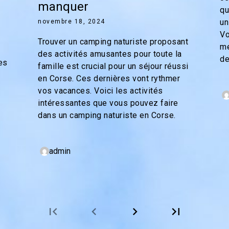
manquer
qu
un
novembre 18, 2024
Vo
Trouver un camping naturiste proposant
me
des activités amusantes pour toute la
de
es
famille est crucial pour un séjour réussi
en Corse. Ces dernières vont rythmer
vos vacances. Voici les activités
intéressantes que vous pouvez faire
dans un camping naturiste en Corse.
admin
first_page
chevron_left
chevron_right
last_page
Page
Page
Suivant
Dernier