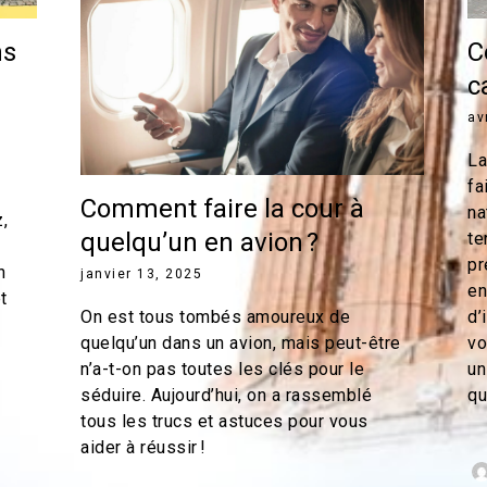
ns
C
c
av
La
fa
Comment faire la cour à
na
,
quelqu’un en avion ?
te
pr
n
janvier 13, 2025
en
t
On est tous tombés amoureux de
d’
quelqu’un dans un avion, mais peut-être
vo
n’a-t-on pas toutes les clés pour le
un
séduire. Aujourd’hui, on a rassemblé
qu
tous les trucs et astuces pour vous
aider à réussir !