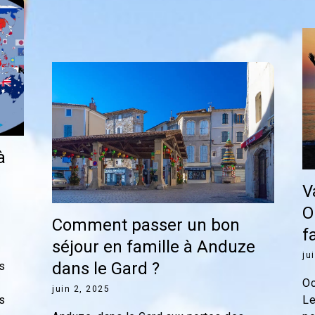
à
V
O
Comment passer un bon
f
séjour en famille à Anduze
ju
dans le Gard ?
s
Oc
juin 2, 2025
s
Le