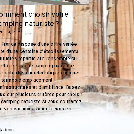
omment choisir votre
amping naturiste ?
ril 14, 2025
 France dispose d’une offre variée
ite d’une centaine d’établissements
turistes répartis sur l’ensemble du
rritoire. Chaque camping naturiste
ésente des caractéristiques uniques
 termes d’emplacement,
infrastructures et d’ambiance. Basez-
us sur plusieurs critères pour choisir
 camping naturiste si vous souhaitez
e vos vacances soient réussies.
admin