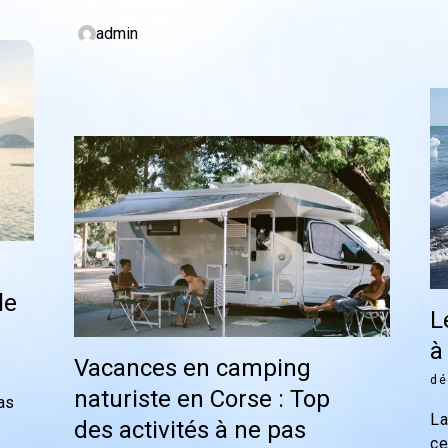
admin
le
L
à
Vacances en camping
dé
naturiste en Corse : Top
as
La
des activités à ne pas
ce