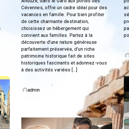
Anduze, dans le Gard aux portes des
po
Cévennes, offre un cadre idéal pour des
ac
vacances en famille. Pour bien profiter
sé
de cette charmante destination,
pr
s
choisissez un hébergement qui
pa
convient aux familles. Partez à la
po
découverte d’une nature généreuse
parfaitement préservée, d’un riche
patrimoine historique fait de sites
historiques fascinants et adonnez-vous
à des activités variées […]
admin