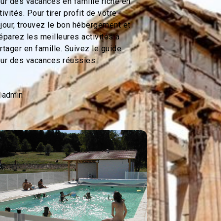
ur des vacances en famille riche en
tivités. Pour tirer profit de votre
jour, trouvez le bon hébergement et
éparez les meilleures activités à
rtager en famille. Suivez le guide
ur des vacances réussies.
admin