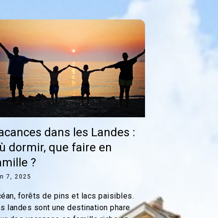
acances dans les Landes :
ù dormir, que faire en
amille ?
in 7, 2025
éan, forêts de pins et lacs paisibles.
s landes sont une destination phare