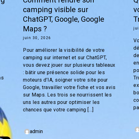
camping visible sur
v
ChatGPT, Google, Google
T
Maps ?
ju
juin 30, 2026
Vo
e
dé
Pour améliorer la visibilité de votre
de
camping sur internet et sur ChatGPT,
en
vous devez jouer sur plusieurs tableaux
po
: bâtir une présence solide pour les
ns
Tr
moteurs d’IA, soigner votre site pour
ex
Google, travailler votre fiche et vos avis
bo
sur Maps. Les trois se nourrissent les
co
uns les autres pour optimiser les
pa
chances que votre camping […]
admin